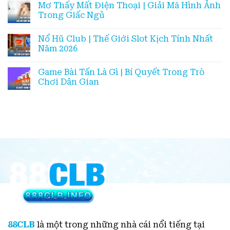
Mơ Thấy Mất Điện Thoại | Giải Mã Hình Ảnh
Trong Giấc Ngủ
Nổ Hũ Club | Thế Giới Slot Kịch Tính Nhất
Năm 2026
Game Bài Tấn Là Gì | Bí Quyết Trong Trò
Chơi Dân Gian
88CLB
là một trong những nhà cái nổi tiếng tại