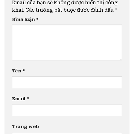
Email của bạn sẽ không được hiển thị công
khai.
Các trường bắt buộc được đánh dấu
*
Bình luận
*
Tên
*
Email
*
Trang web