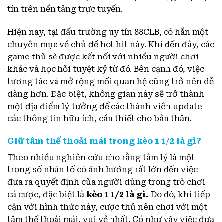
tín trên nền tảng trực tuyến.
Hiện nay, tại đấu trường uy tín 88CLB, có hẳn một
chuyên mục về chủ đề hot hit này. Khi đến đây, các
game thủ sẽ được kết nối với nhiều người chơi
khác và học hỏi tuyệt kỷ từ đó. Bên cạnh đó, việc
tương tác và mở rộng mối quan hệ cũng trở nên dễ
dàng hơn. Đặc biệt, không gian này sẽ trở thành
một địa điểm lý tưởng để các thành viên update
các thông tin hữu ích, cần thiết cho bản thân.
Giữ tâm thế thoải mái trong kèo 1
1/2
là gì?
Theo nhiều nghiên cứu cho rằng tâm lý là một
trong số nhân tố có ảnh hưởng rất lớn đến việc
đưa ra quyết định của người dùng trong trò chơi
cá cược, đặc biệt là
kèo 1 1/2 là gì.
Do đó, khi tiếp
cận với hình thức này, cược thủ nên chơi với một
tâm thế thoải mái, vui vẻ nhất. Có như vậy việc đưa