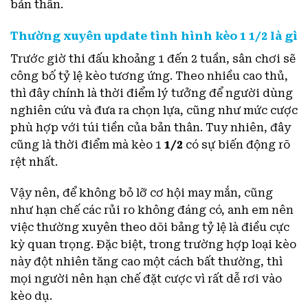
bản thân.
Thường xuyên update tình hình kèo 1
1/2
là gì
Trước giờ thi đấu khoảng 1 đến 2 tuần, sân chơi sẽ
công bố tỷ lệ kèo tương ứng. Theo nhiều cao thủ,
thì đây chính là thời điểm lý tưởng để người dùng
nghiên cứu và đưa ra chọn lựa, cũng như mức cược
phù hợp với túi tiền của bản thân. Tuy nhiên, đây
cũng là thời điểm mà kèo 1
1/2
có sự biến động rõ
rệt nhất.
Vậy nên, để không bỏ lỡ cơ hội may mắn, cũng
như hạn chế các rủi ro không đáng có, anh em nên
việc thường xuyên theo dõi bảng tỷ lệ là điều cực
kỳ quan trọng. Đặc biệt, trong trường hợp loại kèo
này đột nhiên tăng cao một cách bất thường, thì
mọi người nên hạn chế đặt cược vì rất dễ rơi vào
kèo dụ.