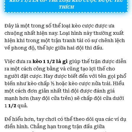
KÈO 1 1/2 LÀ GÌ- THỂ LOẠI KÈO CƯỢC ĐƯỢC YÊU
THÍCH
Đây là một trong số thể loại kèo cược được ưa
chuộng nhất hiện nay. Loại hình này thường xuất
hiện khi trong một trận tranh tài có sự chênh lệch
về phong độ, thể lực giữa hai đội thi đấu.
Việc đưa ra
kèo 1 1/2 là gì
giúp thế trận được diễn
ra một cách công bằng và cũng tạo lợi thế cho
người đặt cược. Hay được biết đến với tên gọi phổ
biến như kèo chấp ⅕ hoặc kèo cược nửa trái. Hiểu
một cách đơn giản nhất thì đội được đánh giá
mạnh hơn (hay đội cửa trên) sẽ chấp đội cửa dưới
1
1/2
quả.
Để hiểu hơn, tay chơi có thể theo dõi qua các ví dụ
điển hình. Chẳng hạn trong trận đấu giữa