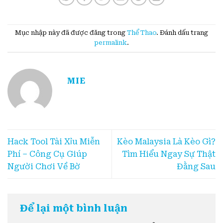
Mục nhập này đã được đăng trong
Thể Thao
. Đánh dấu trang
permalink
.
MIE
Hack Tool Tài Xỉu Miễn
Kèo Malaysia Là Kèo Gì?
Phí – Công Cụ Giúp
Tìm Hiểu Ngay Sự Thật
Người Chơi Về Bờ
Đằng Sau
Để lại một bình luận