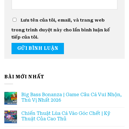
Lưu tên của tôi, email, và trang web
trong trình duyệt này cho lần bình luận kế
tiếp của tôi.
BÀI MỚI NHẤT
Big Bass Bonanza | Game Câu Cá Vui Nhộn,
Thú Vị Nhất 2026
Chiến Thuật Lùa Cá Vào Góc Chết | Kỹ
Thuật Của Cao Thủ